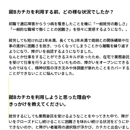
就Bカチカを利用する前、どの様な状況でしたか？
前職で適応障害からうつ病を罹患したことを機に「一般就労の難しさ」
「一般的な職場で働くことの困難さ」を徐々に実感するようになり。。
就労しても短ければ1年未満、長くても2年未満で周囲との関係構築や仕
事の進捗に困難さを抱き、つらくなってしまうことから離職を繰り返す
ようになり、障がいを自認するようになりました。
なんとか仕事をすることができるスキルがあったため、在宅で業務委託
を受けて仕事を行うようにしていたものの、障がいをオープンにできる
ものではなく、精神状態の浮き沈みや体調面が崩れたことをカバーする
ことができないことに悩んでいました。
就Bカチカを利用しようと思った理由や
きっかけを教えてください。
就労するにしても業務委託を受けるようなことをやってきた中で、障が
いをクローズドにし続けることに困難さを味わい続ける状況をどうにか
できないのか、と障がい者雇用の選択肢が浮かび、カチカと出会いまし