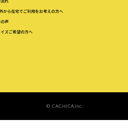
れ​​
外から在宅でご利用をお考えの方へ​
声​​​
イズご希望の方へ​​​
© CACHiCA.inc