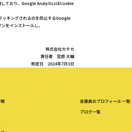
り、Google AnalyticsはCookie
csでトラッキングされるのを防止するGoogle
アドオンをインストールし、
株式会社カチカ
責任者 宮原 大輔
制定日 2024年7月3日
徴​
支援員のプロフィール 一覧​
​
ブログ一覧​​
​